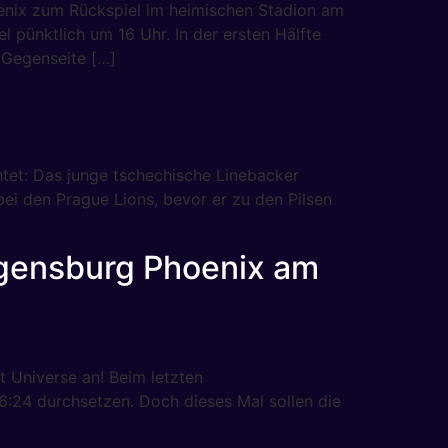
nix zum Rückspiel im heimischen Stadion am
pünktlich um 16 Uhr. In der ersten Hälfte
 Gegenseite […]
htet: Das junge tschechische Linebacker
ei den Prague Lions, bevor er zu den Pilsen
egensburg Phoenix am
 Universe an! Beim letzten
:24 durchsetzen. Doch dieses Mal sollen die