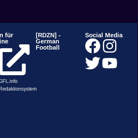
n für
[RDZN] -
Social Media
ine
German
Football
GFL.info
Redaktionsystem