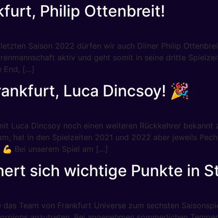
urt, Philip Ottenbreit!
letzten Saison 2022 dürfen wir auch Dliner Philip Ottenbre
rrenmannschaft aktiv und geht somit in seine dritte Spielzei
e End, […]
ankfurt, Luca Dincsoy! 🎉
e mit Luca Dincsoy noch einen weiteren Rückkehrer bekannt z
m, hat in den Spielzeiten 2021 und 2022 aber jeweils Pec
! 💪 Bei unserem Spiel am […]
ert sich wichtige Punkte in St
 das Team von Frankfurt Universe zum sechsten Saisonspi
corpions anzutreten. Bei angenehmen sommerlichen Tempera