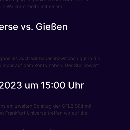
in Walker erzielte mit einem
erse vs. Gießen
ns als auch wir haben inzwischen gut in die
ge mehr auf dem Konto haben. Der Stellenwert
.2023 um 15:00 Uhr
uns am zweiten Spieltag der GFL2 Süd mit
 Frankfurt Universe treffen wir auf die
]