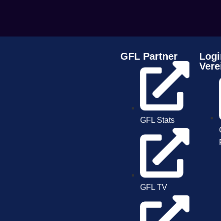
GFL Partner
Logi
Vere
GFL Stats
GFL TV