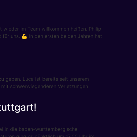
it wieder im Team willkommen heißen. Philip
t für uns. 💪 In den ersten beiden Jahren hat
u geben. Luca ist bereits seit unserem
h mit schwerwiegenderen Verletzungen
uttgart!
el in die baden-württembergische
turen ging es pünktlich um 17:00 Uhr im