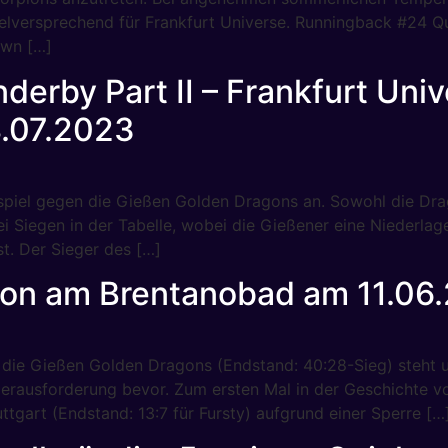
ielversprechend für Frankfurt Universe. Runningback #24 Qu
own […]
erby Part II – Frankfurt Univ
.07.2023
l gegen die Gießen Golden Dragons an. Sowohl die Drago
i Siegen in der Tabelle, wobei die Gießener eine Niederla
t. Der Sieger des […]
ion am Brentanobad am 11.06
 die Gießen Golden Dragons (Endstand: 40:28-Sieg) steht 
Herausforderung bevor. Zum ersten Mal in der Geschichte von
ttgart (Endstand: 13:7 für Fursty) aufgrund einer Sperre […