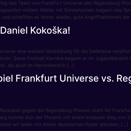
ng das Team von Frankfurt Universe den Regensburg Phoe
ngewohnt mildem Wetter mit Sonnenschein begann das Spiel 
t und schafften es immer wieder, gute Angriffsaktionen der
 Daniel Kokoška!
niverse eine weitere Verstärkung für die Defensive verpflic
tzen. Seine Football Karriere begann er im Jugendbereich b
end- als auch im Herrenbereich […]
iel Frankfurt Universe vs. R
ckspiel gegen die Regensburg Phoenix steht für Frankfurt
urg konnte sich der Phoenix mit einem knappen Sieg von 36
ssten wir leider mit einem dezimierten Kader antreten, […]