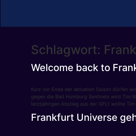
Schlagwort:
Frank
Welcome back to Frank
Kurz vor Ende der aktuellen Saison dürfen 
gegen die Bad Homburg Sentinels wird Tim M
letztjährigen Abstieg aus der GFL1 wollte Tim
Frankfurt Universe g