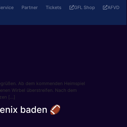
ervice
Partner
Tickets
GFL Shop
AFVD
e begrüßen. Ab dem kommenden Heimspiel
enen Wirbel überstreifen. Nach dem
tzen […]
enix baden 🏈