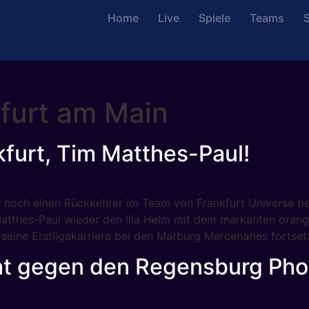
Home
Live
Spiele
Teams
S
furt am Main
furt, Tim Matthes-Paul!
wir noch einen Rückkehrer im Team von Frankfurt Univers
atthes-Paul wieder den lila Helm mit dem markanten orang
 seine Erstligakarriere bei den Marburg Mercenaries fortse
eht gegen den Regensburg Pho