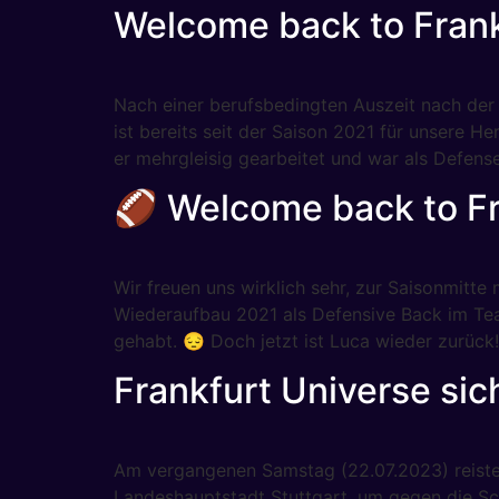
Welcome back to Frankf
Nach einer berufsbedingten Auszeit nach der 
ist bereits seit der Saison 2021 für unsere He
er mehrgleisig gearbeitet und war als Defens
🏈 Welcome back to Fr
Wir freuen uns wirklich sehr, zur Saisonmitt
Wiederaufbau 2021 als Defensive Back im Tea
gehabt. 😔 Doch jetzt ist Luca wieder zurück
Frankfurt Universe sich
Am vergangenen Samstag (22.07.2023) reiste
Landeshauptstadt Stuttgart, um gegen die S