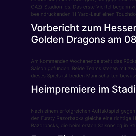
GAZi-Stadion los. Das erste Viertel begann v
beeindruckenden 11-Yard-Lauf einen Touchd
Vorbericht zum Hessend
Golden Dragons am 08
Am kommenden Wochenende steht das Rückspie
Saison gefunden. Beide Teams stehen mit zwe
dieses Spiels ist beiden Mannschaften bewuss
Heimpremiere im Stad
Nach einem erfolgreichen Auftaktspiel gegen
den Fursty Razorbacks gleiche eine richtige 
Razorbacks, die beim ersten Saisonsieg in Stu