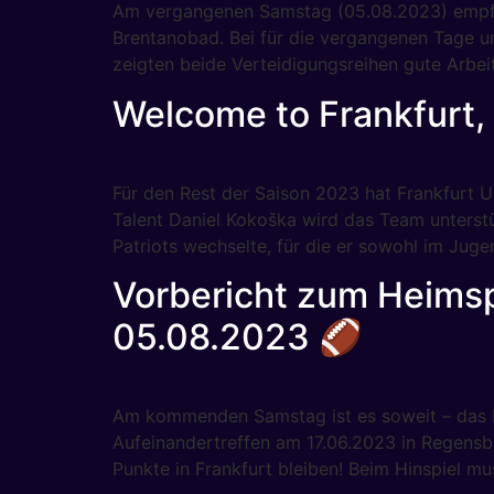
Am vergangenen Samstag (05.08.2023) empfi
Brentanobad. Bei für die vergangenen Tage u
zeigten beide Verteidigungsreihen gute Arbei
Welcome to Frankfurt,
Für den Rest der Saison 2023 hat Frankfurt U
Talent Daniel Kokoška wird das Team unterstü
Patriots wechselte, für die er sowohl im Jug
Vorbericht zum Heimsp
05.08.2023 🏈
Am kommenden Samstag ist es soweit – das Rü
Aufeinandertreffen am 17.06.2023 in Regensb
Punkte in Frankfurt bleiben! Beim Hinspiel mu