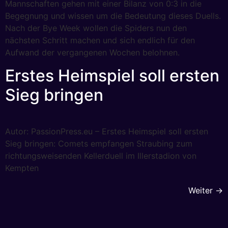
Mannschaften gehen mit einer Bilanz von 0:3 in die
Begegnung und wissen um die Bedeutung dieses Duells.
Nach der Bye Week wollen die Spiders nun den
nächsten Schritt machen und sich endlich für den
Aufwand der vergangenen Wochen belohnen.
Erstes Heimspiel soll ersten
Sieg bringen
Autor: PassionPress.eu – Erstes Heimspiel soll ersten
Sieg bringen: Comets empfangen Straubing zum
richtungsweisenden Kellerduell im Illerstadion von
Kempten
Weiter
→