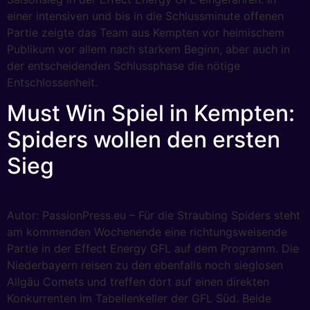
einer intensiven und bis in die Schlussminute offenen
Partie zeigte das Team aus Kempten vor heimischem
Publikum vor allem nach starkem Beginn, aber auch in
der entscheidenden Schlussphase die nötige
Entschlossenheit.
Must Win Spiel in Kempten:
Spiders wollen den ersten
Sieg
Autor: PassionPress.eu – Für die Straubing Spiders steht
am kommenden Wochenende eine richtungsweisende
Partie in der Effect Energy GFL auf dem Programm. Die
Niederbayern reisen zu den ebenfalls noch sieglosen
Allgäu Comets und treffen dort auf einen direkten
Konkurrenten im Tabellenkeller der GFL Süd. Beide