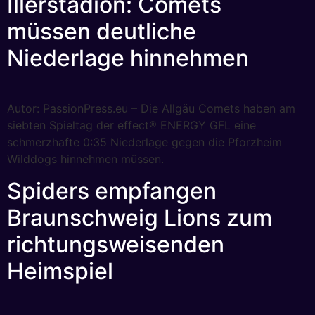
Illerstadion: Comets
müssen deutliche
Niederlage hinnehmen
Autor: PassionPress.eu – Die Allgäu Comets haben am
siebten Spieltag der effect® ENERGY GFL eine
schmerzhafte 0:35 Niederlage gegen die Pforzheim
Wilddogs hinnehmen müssen.
Spiders empfangen
Braunschweig Lions zum
richtungsweisenden
Heimspiel