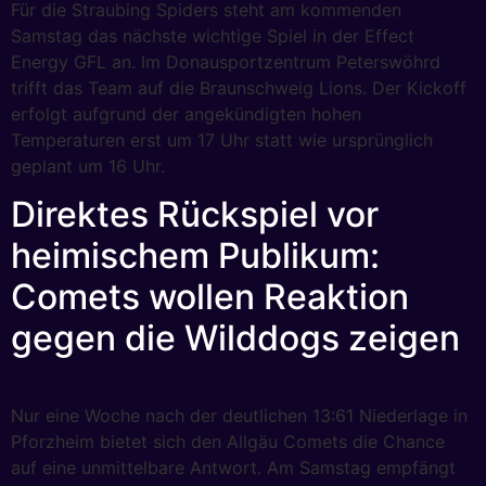
Für die Straubing Spiders steht am kommenden
Samstag das nächste wichtige Spiel in der Effect
Energy GFL an. Im Donausportzentrum Peterswöhrd
trifft das Team auf die Braunschweig Lions. Der Kickoff
erfolgt aufgrund der angekündigten hohen
Temperaturen erst um 17 Uhr statt wie ursprünglich
geplant um 16 Uhr.
Direktes Rückspiel vor
heimischem Publikum:
Comets wollen Reaktion
gegen die Wilddogs zeigen
Nur eine Woche nach der deutlichen 13:61 Niederlage in
Pforzheim bietet sich den Allgäu Comets die Chance
auf eine unmittelbare Antwort. Am Samstag empfängt