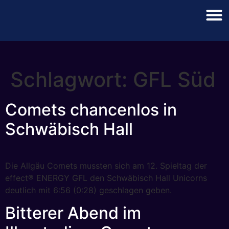
Schlagwort:
GFL Süd
Comets chancenlos in
Schwäbisch Hall
Die Allgäu Comets mussten sich am 12. Spieltag der
effect® ENERGY GFL den Schwäbisch Hall Unicorns
deutlich mit 6:56 (0:28) geschlagen geben.
Bitterer Abend im