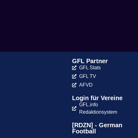
GFL Partner
GFL Stats
GFL TV
AFVD
Login für Vereine
GFL.info
Redaktionsystem
[RDZN] - German
Football