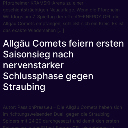
Pforzheimer KRAMSKI-Arena zu einer
geschichtsträchtigen Neuauflage. Wenn die Pforzheim
Wilddogs am 7. Spieltag der effect®-ENERGY GFL die
Allgäu Comets empfangen, schließt sich ein Kreis: Es ist
das exakte Wiedersehen […]
Allgäu Comets feiern ersten
Saisonsieg nach
nervenstarker
Schlussphase gegen
Straubing
Autor: PassionPress.eu – Die Allgäu Comets haben sich
im richtungsweisenden Duell gegen die Straubing
Spiders mit 24:20 durchgesetzt und damit den ersten
Saisonsieg in der Effect Energy GFL eingefahren. In