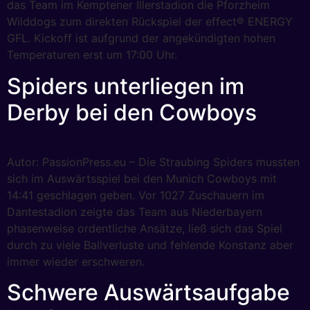
das Team im Kemptener Illerstadion die Pforzheim
Wilddogs zum direkten Rückspiel der effect® ENERGY
GFL. Kickoff ist aufgrund der angekündigten hohen
Temperaturen erst um 17:00 Uhr.
Spiders unterliegen im
Derby bei den Cowboys
Autor: PassionPress.eu – Die Straubing Spiders mussten
sich im Auswärtsspiel bei den Munich Cowboys mit
14:41 geschlagen geben. Vor 1027 Zuschauern im
Dantestadion zeigte das Team aus Niederbayern
phasenweise ordentliche Ansätze, ließ sich das Spiel
durch zu viele Ballverluste und fehlende Konstanz aber
immer wieder erschweren.
Schwere Auswärtsaufgabe