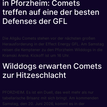
in Pforzheim: Comets
treffen auf eine der besten
Defenses der GFL
Die Allgäu Comets stehen vor der nächsten großen
Herausforderung in der Effect Energy GFL. Am Samstag
reisen die Kemptener zu den Pforzheim Wilddogs in die
Kramski Arena. Kickoff ist um 16 Uhr.
Wilddogs erwarten Comets
zur Hitzeschlacht
PFORZHEIM. Es ist ein Duell, das weit mehr als nur
tabellarische Brisanz mit sich bringt. Am kommenden
Samstag, den 20. Juni 2026, kommt es in der