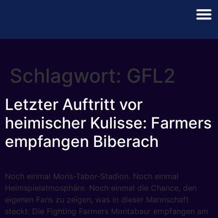
Schlagwort:
GFL2
Letzter Auftritt vor
heimischer Kulisse: Farmers
empfangen Biberach
Noch einmal Mons-Tabor-Stadion. Noch einmal
Heimspielatmosphäre. Noch einmal die Chance, den
eigenen Fans zu zeigen, was in dieser Mannschaft
steckt: Die Fighting Farmers Montabaur empfangen am