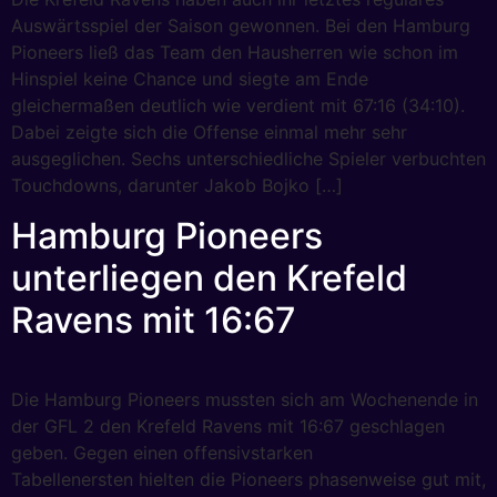
Auswärtsspiel der Saison gewonnen. Bei den Hamburg
Pioneers ließ das Team den Hausherren wie schon im
Hinspiel keine Chance und siegte am Ende
gleichermaßen deutlich wie verdient mit 67:16 (34:10).
Dabei zeigte sich die Offense einmal mehr sehr
ausgeglichen. Sechs unterschiedliche Spieler verbuchten
Touchdowns, darunter Jakob Bojko […]
Hamburg Pioneers
unterliegen den Krefeld
Ravens mit 16:67
Die Hamburg Pioneers mussten sich am Wochenende in
der GFL 2 den Krefeld Ravens mit 16:67 geschlagen
geben. Gegen einen offensivstarken
Tabellenersten hielten die Pioneers phasenweise gut mit,