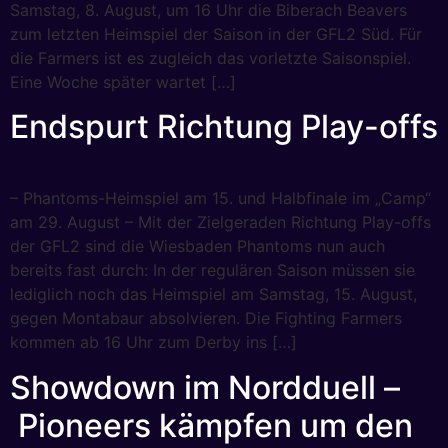
Samstag, 8. August, um 16 Uhr die Biberach Beavers
zum letzten Heimspiel der Saison in der GFL2 Süd. Für
die Farmers ist es zugleich das vorletzte Saisonspiel.
Eine Woche später wartet […]
Endspurt Richtung Play-offs
– Phantoms-Heimspiel am 15. und Halbfinale im „Camp“
am 29. August – Mit der Zielgeraden Richtung Play-offs
der GFL2 sind die Wiesbaden Phantoms nun auch
bereits fast durch: In der regulären Saison müssen sie
lediglich noch das Heimspiel am Samstag, 15. August,
gegen Montabaur absolvieren. Die Fighting Farmers
kommen ab 16 Uhr zum Derby ins […]
Showdown im Nordduell –
Pioneers kämpfen um den