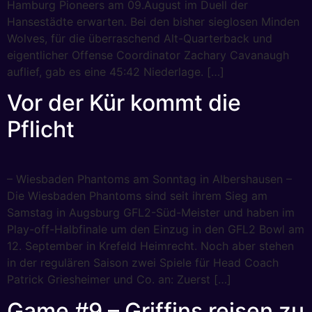
Hamburg Pioneers am 09.August im Duell der
Hansestädte erwarten. Bei den bisher sieglosen Minden
Wolves, für die überraschend Alt-Quarterback und
eigentlicher Offense Coordinator Zachary Cavanaugh
auflief, gab es eine 45:42 Niederlage. […]
Vor der Kür kommt die
Pflicht
– Wiesbaden Phantoms am Sonntag in Albershausen –
Die Wiesbaden Phantoms sind seit ihrem Sieg am
Samstag in Augsburg GFL2-Süd-Meister und haben im
Play-off-Halbfinale um den Einzug in den GFL2 Bowl am
12. September in Krefeld Heimrecht. Noch aber stehen
in der regulären Saison zwei Spiele für Head Coach
Patrick Griesheimer und Co. an: Zuerst […]
Game #9 – Griffins reisen zu