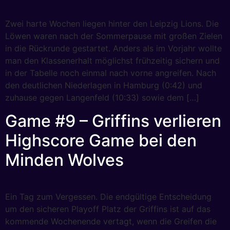
Zwei harte Wochen liegen hinter den Leipzig Lions. Die
Löwen waren nach der Sommerpause mit großen Zielen
in die Rückrunde gestartet. Anders als im Vorjahr wollte
man den Klassenerhalt möglichst frühzeitig sichern und
in der Tabelle noch einmal nach vorne angreifen. Nach
den deutlichen Niederlagen in Hamburg (0:42) und
zuhause gegen Langenfeld (10:33) sowie dem […]
Game #9 – Griffins verlieren
Highscore Game bei den
Minden Wolves
Ein Tag zum Vergessen. Die endgültige Entscheidung
um den sicheren Playoff Platz der Griffins ist auf das
kommende Wochenende vertagt, wenn die Greifen die