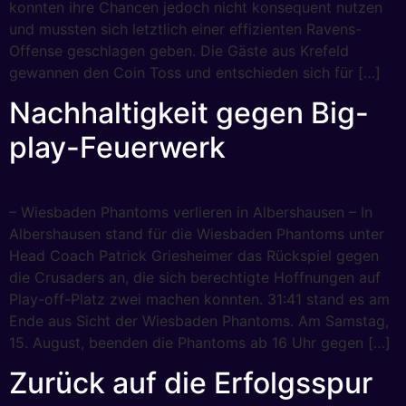
konnten ihre Chancen jedoch nicht konsequent nutzen
und mussten sich letztlich einer effizienten Ravens-
Offense geschlagen geben. Die Gäste aus Krefeld
gewannen den Coin Toss und entschieden sich für […]
Nachhaltigkeit gegen Big-
play-Feuerwerk
– Wiesbaden Phantoms verlieren in Albershausen – In
Albershausen stand für die Wiesbaden Phantoms unter
Head Coach Patrick Griesheimer das Rückspiel gegen
die Crusaders an, die sich berechtigte Hoffnungen auf
Play-off-Platz zwei machen konnten. 31:41 stand es am
Ende aus Sicht der Wiesbaden Phantoms. Am Samstag,
15. August, beenden die Phantoms ab 16 Uhr gegen […]
Zurück auf die Erfolgsspur