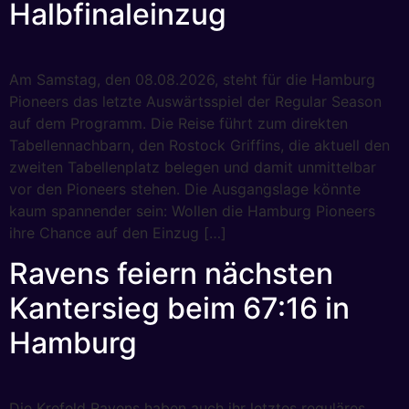
Halbfinaleinzug
Am Samstag, den 08.08.2026, steht für die Hamburg
Pioneers das letzte Auswärtsspiel der Regular Season
auf dem Programm. Die Reise führt zum direkten
Tabellennachbarn, den Rostock Griffins, die aktuell den
zweiten Tabellenplatz belegen und damit unmittelbar
vor den Pioneers stehen. Die Ausgangslage könnte
kaum spannender sein: Wollen die Hamburg Pioneers
ihre Chance auf den Einzug […]
Ravens feiern nächsten
Kantersieg beim 67:16 in
Hamburg
Die Krefeld Ravens haben auch ihr letztes reguläres