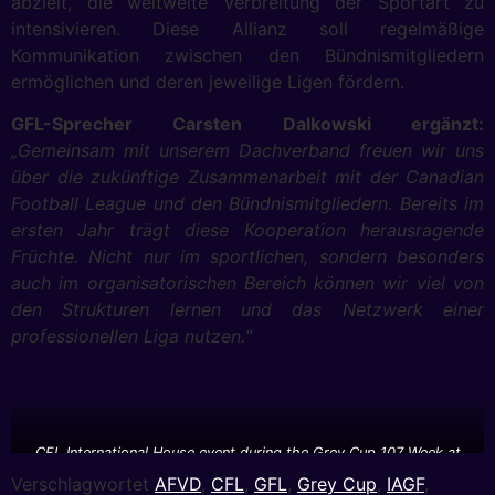
abzielt, die weltweite Verbreitung der Sportart zu
intensivieren. Diese Allianz soll regelmäßige
Kommunikation zwischen den Bündnismitgliedern
ermöglichen und deren jeweilige Ligen fördern.
GFL-Sprecher Carsten Dalkowski ergänzt:
„Gemeinsam mit unserem Dachverband freuen wir uns
über die zukünftige Zusammenarbeit mit der Canadian
Football League und den Bündnismitgliedern. Bereits im
ersten Jahr trägt diese Kooperation herausragende
Früchte. Nicht nur im sportlichen, sondern besonders
auch im organisatorischen Bereich können wir viel von
den Strukturen lernen und das Netzwerk einer
professionellen Liga nutzen.“
CFL International House event during the Grey Cup 107 Week at
the Stratosphere in Calgary, AB, on Friday, Nov. 22, 2019. (Photo:
Verschlagwortet
AFVD
,
CFL
,
GFL
,
Grey Cup
,
IAGF
,
Candice Ward / CFL)