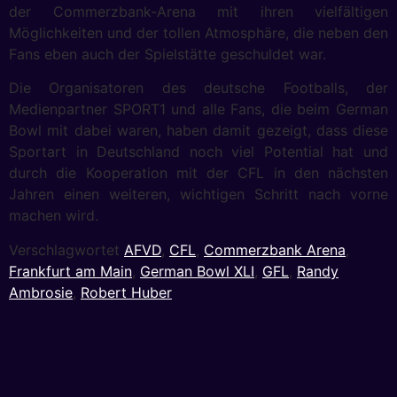
der Commerzbank-Arena mit ihren vielfältigen
Möglichkeiten und der tollen Atmosphäre, die neben den
Fans eben auch der Spielstätte geschuldet war.
Die Organisatoren des deutsche Footballs, der
Medienpartner SPORT1 und alle Fans, die beim German
Bowl mit dabei waren, haben damit gezeigt, dass diese
Sportart in Deutschland noch viel Potential hat und
durch die Kooperation mit der CFL in den nächsten
Jahren einen weiteren, wichtigen Schritt nach vorne
machen wird.
Verschlagwortet
AFVD
,
CFL
,
Commerzbank Arena
,
Frankfurt am Main
,
German Bowl XLI
,
GFL
,
Randy
Ambrosie
,
Robert Huber