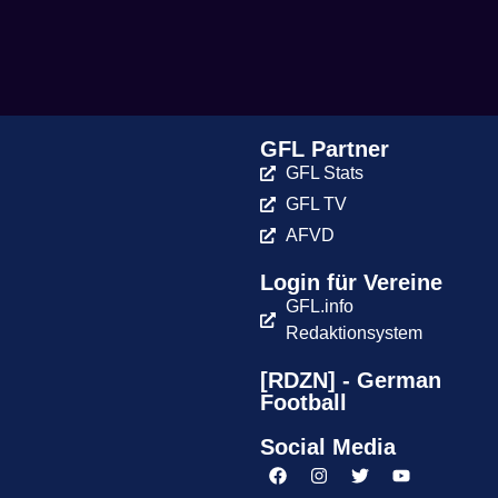
GFL Partner
GFL Stats
GFL TV
AFVD
Login für Vereine
GFL.info
Redaktionsystem
[RDZN] - German
Football
Social Media