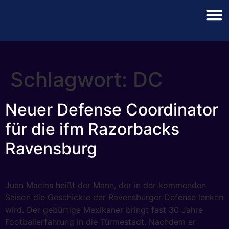
Schlagwort:
DC
Neuer Defense Coordinator
für die ifm Razorbacks
Ravensburg
Juan Macias heißt der Mann, der in der kommenden
Saison die Geschickte der Ravensburger Defense lenken
wird. Der gebürtige Mexikaner bringt fast 30 Jahre
Footballerfahrung in die Türmestadt. Nachdem er