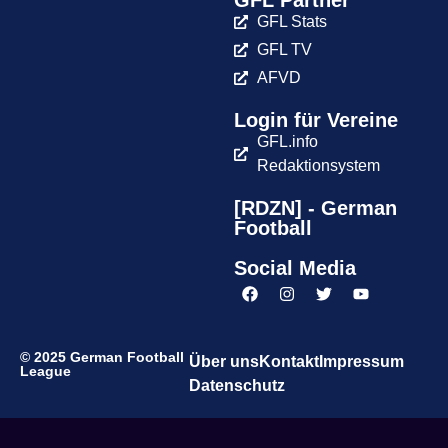
GFL Partner
GFL Stats
GFL TV
AFVD
Login für Vereine
GFL.info
Redaktionsystem
[RDZN] - German
Football
Social Media
© 2025 German Football
Über uns
Kontakt
Impressum
League
Datenschutz