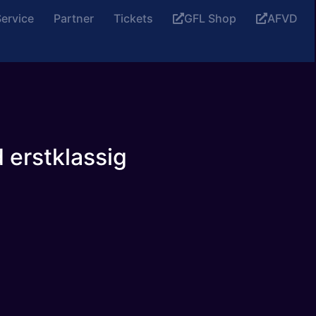
ervice
Partner
Tickets
GFL Shop
AFVD
d erstklassig