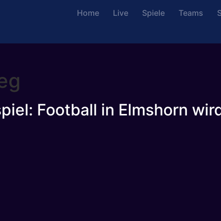
Home
Live
Spiele
Teams
S
eg
iel: Football in Elmshorn wir