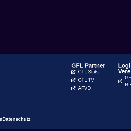
GFL Partner
Logi
Vere
GFL Stats
GF
GFL TV
Re
AFVD
m
Datenschutz