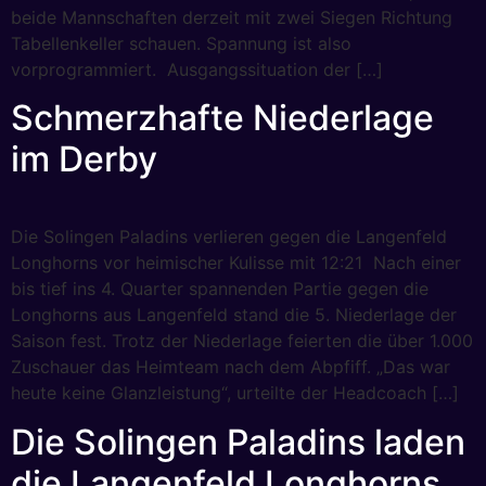
beide Mannschaften derzeit mit zwei Siegen Richtung
Tabellenkeller schauen. Spannung ist also
vorprogrammiert. Ausgangssituation der […]
Schmerzhafte Niederlage
im Derby
Die Solingen Paladins verlieren gegen die Langenfeld
Longhorns vor heimischer Kulisse mit 12:21 Nach einer
bis tief ins 4. Quarter spannenden Partie gegen die
Longhorns aus Langenfeld stand die 5. Niederlage der
Saison fest. Trotz der Niederlage feierten die über 1.000
Zuschauer das Heimteam nach dem Abpfiff. „Das war
heute keine Glanzleistung“, urteilte der Headcoach […]
Die Solingen Paladins laden
die Langenfeld Longhorns