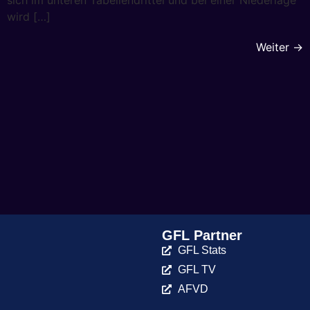
wird […]
Weiter
→
GFL Partner
GFL Stats
GFL TV
AFVD