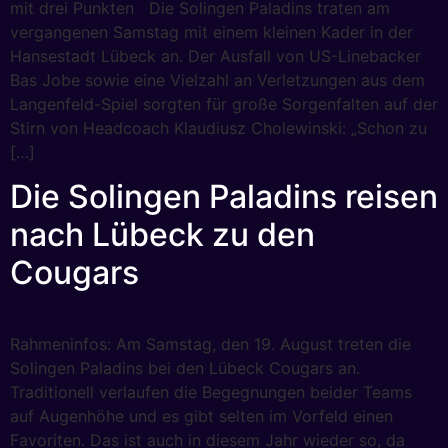
mit drei Punkten Die Solingen Paladins traten am
vergangenen Samstag mit einem kleinen Kader in der
Hansestadt Lübeck an. Der Ausfall von US-Linebacker
Bas Jobe sowie eine Vielzahl an Verletzungen aus dem
Langenfeld-Spiel sorgten für große Sorgenfalten auf der
Stirn von Headcoach Klaudiusz Cholewinski: „Schon zu
[…]
Die Solingen Paladins reisen
nach Lübeck zu den
Cougars
Rahmeninfos: Am Samstag, den 19. August treten die
Solingen Paladins bei den Lübeck Cougars an.
Traditionell verlaufen die Begegnungen beider Teams
auf Augenhöhe und es gibt selten im Vorfeld einen
Favoriten. Das ist auch in diesem Jahr wieder so, da