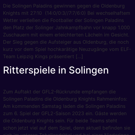
Die Solingen Paladins gewinnen gegen die Oldenburg
Knights mit 27:10 (14:0/0:3//7:7/6:0) Bei wechselhaftem
Wetter verließen die Footballer der Solingen Paladins
den Platz der Solinger Jahnkampfbahn vor knapp 1.000
Zuschauern mit einem erleichterten Lächeln im Gesicht.
Der Sieg gegen die Aufsteiger aus Oldenburg, die noch
kurz vor dem Spiel hochkarätige Neuzugänge vom ELF-
Team Leipzig Kings präsentiert […]
Ritterspiele in Solingen
Zum Auftakt der GFL2-Rückrunde empfangen die
Solingen Paladins die Oldenburg Knights Rahmeninfos:
Am kommenden Samstag laden die Solingen Paladins
zum 6. Spiel der GFL2-Saison 2023 ein. Gäste werden
die Oldenburg Knights sein. Für beide Teams steht
schon jetzt viel auf dem Spiel, denn aktuell befinden sie
sich im unteren Tabellendrittel und bei einer Niederlage