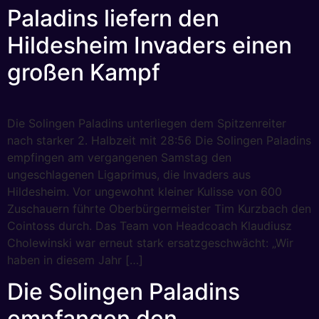
Paladins liefern den
Hildesheim Invaders einen
großen Kampf
Die Solingen Paladins unterliegen dem Spitzenreiter
nach starker 2. Halbzeit mit 28:56 Die Solingen Paladins
empfingen am vergangenen Samstag den
ungeschlagenen Ligaprimus, die Invaders aus
Hildesheim. Vor ungewohnt kleiner Kulisse von 600
Zuschauern führte Oberbürgermeister Tim Kurzbach den
Cointoss durch. Das Team von Headcoach Klaudiusz
Cholewinski war erneut stark ersatzgeschwächt: „Wir
haben in diesem Jahr […]
Die Solingen Paladins
empfangen den