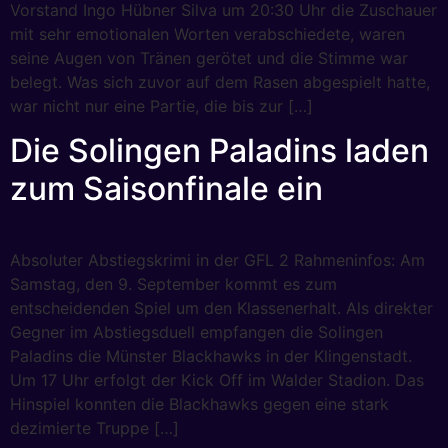
Vorstand Ingo Hübner Silva um 20:30 Uhr die Zuschauer
mit sehr emotionalen Worten verabschiedete, waren
seine Augen von Tränen gerötet und die Stimme war
belegt. Was sich zuvor auf dem Rasen abgespielt hatte,
war nicht nur eine Partie, die bis zur […]
Die Solingen Paladins laden
zum Saisonfinale ein
Absoluter Abstiegskrimi in der GFL 2 Rahmeninfos: Am
Samstag, den 9. September kommt es zum
entscheidenden Spiel um den Klassenerhalt. Als direkter
Gegner im Abstiegsduell empfangen die Solingen
Paladins die Münster Blackhawks in der Klingenstadt.
Um 17 Uhr erfolgt der Kick Off im Walder Stadion. Das
Hinspiel konnten die Blackhawks gegen eine stark
dezimierte Truppe […]