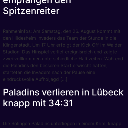
Spitzenreiter
Rahmeninfos: Am Samstag, den 26. August kommt mit
den Hildesheim Invaders das Team der Stunde in die
Klingenstadt. Um 17 Uhr erfolgt der Kick Off im Walder
Stadion. Das Hinspiel verlief ereignisreich und zeigte
zwei vollkommen unterschiedliche Halbzeiten. Während
die Paladins den besseren Start erwischt hatten,
starteten die Invaders nach der Pause eine
eindrucksvolle Aufholjagd […]
Paladins verlieren in Lübeck
knapp mit 34:31
Die Solingen Paladins unterliegen in einem Krimi knapp