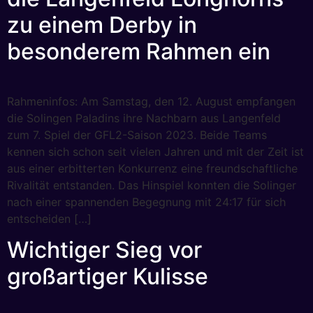
zu einem Derby in
besonderem Rahmen ein
Rahmeninfos: Am Samstag, den 12. August empfangen
die Solingen Paladins ihre Nachbarn aus Langenfeld
zum 7. Spiel der GFL2-Saison 2023. Beide Teams
kennen sich schon seit vielen Jahren und mit der Zeit ist
aus einer erbitterten Konkurrenz eine freundschaftliche
Rivalität entstanden. Das Hinspiel konnten die Solinger
nach einer spannenden Begegnung mit 24:17 für sich
entscheiden […]
Wichtiger Sieg vor
großartiger Kulisse