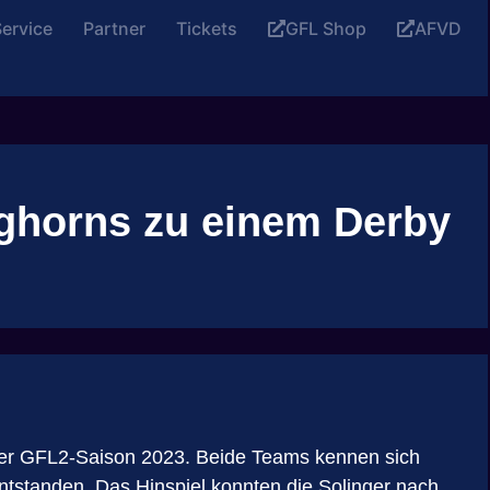
ervice
Partner
Tickets
GFL Shop
AFVD
nghorns zu einem Derby
der GFL2-Saison 2023. Beide Teams kennen sich
 entstanden. Das Hinspiel konnten die Solinger nach