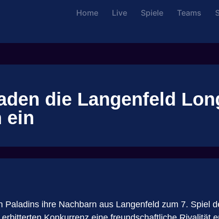
Home
Live
Spiele
Teams
S
laden die Langenfeld Lo
 ein
 Paladins ihre Nachbarn aus Langenfeld zum 7. Spiel 
r erbitterten Konkurrenz eine freundschaftliche Rivalität