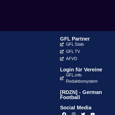
GFL Partner
GFL Stats
GFL TV
AFVD
Login für Vereine
GFL.info
Redaktionsystem
[RDZN] - German
Football
Social Media