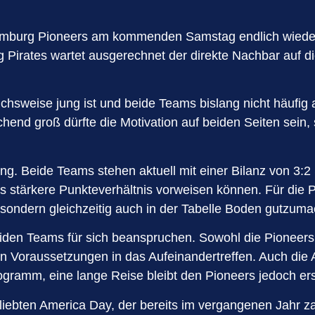
Hamburg Pioneers am kommenden Samstag endlich wieder e
g Pirates wartet ausgerechnet der direkte Nachbar auf d
hsweise jung ist und beide Teams bislang nicht häufig a
end groß dürfte die Motivation auf beiden Seiten sein, 
. Beide Teams stehen aktuell mit einer Bilanz von 3:2 S
as stärkere Punkteverhältnis vorweisen können. Für die P
 sondern gleichzeitig auch in der Tabelle Boden gutzum
beiden Teams für sich beanspruchen. Sowohl die Pioneer
Voraussetzungen in das Aufeinandertreffen. Auch die A
rogramm, eine lange Reise bleibt den Pioneers jedoch ers
n beliebten America Day, der bereits im vergangenen Jahr