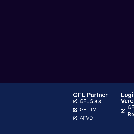
GFL Partner
Logi
Vere
GFL Stats
GF
GFL TV
Re
AFVD