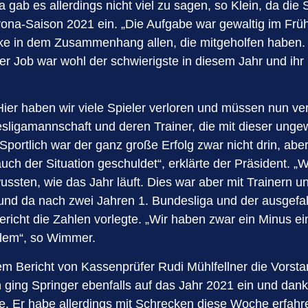
gab es allerdings nicht viel zu sagen, so Klein, da die 
Corona-Saison 2021 ein. „Die Aufgabe war gewaltig im Fr
danke in dem Zusammenhang allen, die mitgeholfen haben
r Job war wohl der schwierigste in diesem Jahr und ihr 
Hier haben wir viele Spieler verloren und müssen nun v
desligamannschaft und deren Trainer, die mit dieser unge
portlich war der ganz große Erfolg zwar nicht drin, abe
h der Situation geschuldet“, erklärte der Präsident. „Wi
t wussten, wie das Jahr läuft. Dies war aber mit Trainer
sund da nach zwei Jahren 1. Bundesliga und der ausgefal
icht die Zahlen vorlegte. „Wir haben zwar ein Minus eing
blem“, so Wimmer.
 Bericht von Kassenprüfer Rudi Mühlfellner die Vorstan
ging Springer ebenfalls auf das Jahr 2021 ein und dank
e. Er habe allerdings mit Schrecken diese Woche erfahre