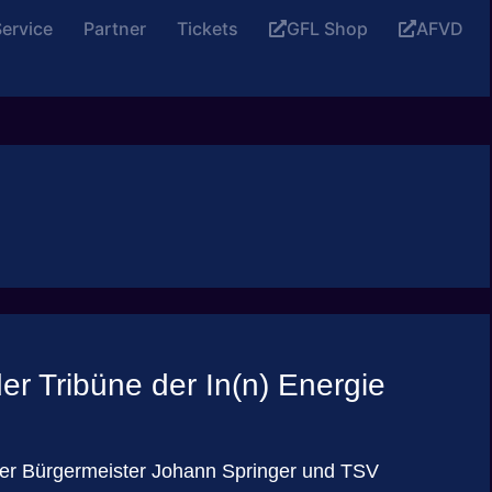
ervice
Partner
Tickets
GFL Shop
AFVD
r Tribüne der In(n) Energie
nter Bürgermeister Johann Springer und TSV