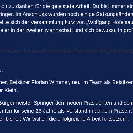
en dir zu danken für die geleistete Arbeit. Du bist immer
pringer. Im Anschluss wurden noch einige Satzungsände
llte sich der Versammlung kurz vor. „Wolfgang Höfelsaue
ieler in der zweiten Mannschaft und sich bewusst, in gro
ian Stiebler, Jeanette Wimmer, Hans-Peter Klein, Präsident Wol
d:
r, Beisitzer Florian Wimmer, neu im Team als Beisitzer
r Klein.
s Bürgermeister Springer dem neuen Präsidenten und sei
nten für seine 23 Jahre als Vorstand mit einem Präsent 
 bisher. Wir wollen die erfolgreiche Arbeit fortsetzen“.