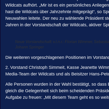
Wildcats aufhört. „Mir ist es ein persönliches Anlieg
hast die Wildcats über Jahrzehnte mitgeprägt“, so S
Neuwahlen leitete. Der neu zu wählende Präsident ste
Jahren in der Vorstandschaft der Wildcats, aktiver Sp
Neue Vorstandschaft: v.l.n.r.: Florian Wimmer, Sebast
Johann Springer
Die weiteren vorgeschlagenen Positionen im Vorstan
2. Vorstand Christoph Simmeit, Kasse Jeanette Wimme
Media-Team der Wildcats und als Beisitzer Hans-Pete
Alle Personen wurden in der Wahl bestätigt, so das
gleich die Gelegenheit sich beim scheidenden Präside
Aufgabe zu freuen: „Mit diesem Team geht es so weiter