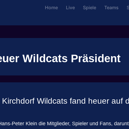
Home
Live
Spiele
Teams
S
uer Wildcats Präsident
irchdorf Wildcats fand heuer auf de
ans-Peter Klein die Mitglieder, Spieler und Fans, daru