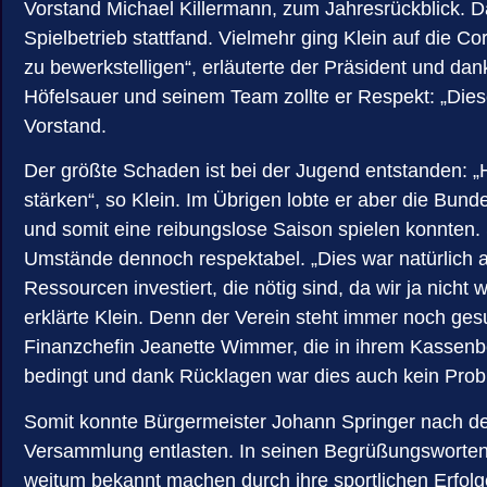
Vorstand Michael Killermann, zum Jahresrückblick. Da 
Spielbetrieb stattfand. Vielmehr ging Klein auf die 
zu bewerkstelligen“, erläuterte der Präsident und 
Höfelsauer und seinem Team zollte er Respekt: „Diese
Vorstand.
Der größte Schaden ist bei der Jugend entstanden: „
stärken“, so Klein. Im Übrigen lobte er aber die Bun
und somit eine reibungslose Saison spielen konnten. S
Umstände dennoch respektabel. „Dies war natürlich auc
Ressourcen investiert, die nötig sind, da wir ja nich
erklärte Klein. Denn der Verein steht immer noch ge
Finanzchefin Jeanette Wimmer, die in ihrem Kassenber
bedingt und dank Rücklagen war dies auch kein Pro
Somit konnte Bürgermeister Johann Springer nach dem
Versammlung entlasten. In seinen Begrüßungsworten 
weitum bekannt machen durch ihre sportlichen Erfolg