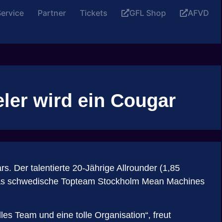
ervice
Partner
Tickets
GFL Shop
AFVD
ler wird ein Cougar
 Der talentierte 20-Jährige Allrounder (1,85
ie das schwedische Topteam Stockholm Mean Machines
lles Team und eine tolle Organisation“, freut