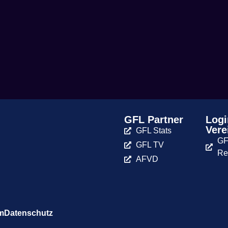
GFL Partner
Logi
Vere
GFL Stats
GF
GFL TV
Re
AFVD
m
Datenschutz