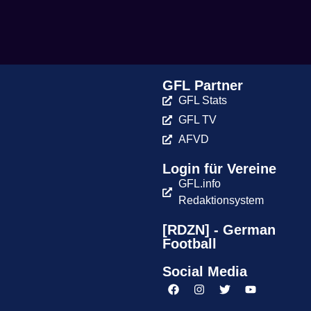
GFL Partner
GFL Stats
GFL TV
AFVD
Login für Vereine
GFL.info
Redaktionsystem
[RDZN] - German
Football
Social Media