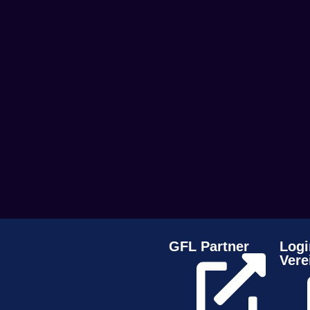
GFL Partner
Logi
Vere