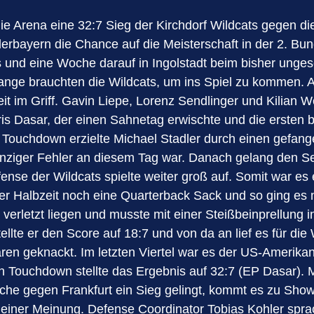
e Arena eine 32:7 Sieg der Kirchdorf Wildcats gegen di
rbayern die Chance auf die Meisterschaft in der 2. Bund
und eine Woche darauf in Ingolstadt beim bisher ungesc
nge brauchten die Wildcats, um ins Spiel zu kommen. A
eit im Griff. Gavin Liepe, Lorenz Sendlinger und Kilian W
ris Dasar, der einen Sahnetag erwischte und die ersten b
 Touchdown erzielte Michael Stadler durch einen gefan
nziger Fehler an diesem Tag war. Danach gelang den Se
ense der Wildcats spielte weiter groß auf. Somit war es 
 der Halbzeit noch eine Quarterback Sack und so ging es 
 verletzt liegen und musste mit einer Steißbeinprellun
llte er den Score auf 18:7 und von da an lief es für die 
ren geknackt. Im letzten Viertel war es der US-Amerikan
n Touchdown stellte das Ergebnis auf 32:7 (EP Dasar). M
che gegen Frankfurt ein Sieg gelingt, kommt es zu Show
iner Meinung. Defense Coordinator Tobias Kohler sprac