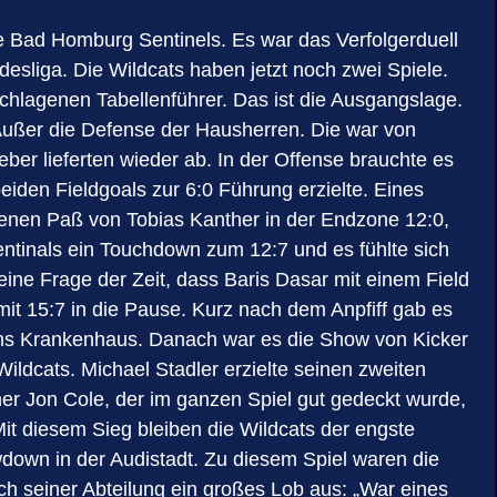
e Bad Homburg Sentinels. Es war das Verfolgerduell
esliga. Die Wildcats haben jetzt noch zwei Spiele.
hlagenen Tabellenführer. Das ist die Ausgangslage.
ußer die Defense der Hausherren. Die war von
eber lieferten wieder ab. In der Offense brauchte es
eiden Fieldgoals zur 6:0 Führung erzielte. Eines
genen Paß von Tobias Kanther in der Endzone 12:0,
ntinals ein Touchdown zum 12:7 und es fühlte sich
eine Frage der Zeit, dass Baris Dasar mit einem Field
mit 15:7 in die Pause. Kurz nach dem Anpfiff gab es
g ins Krankenhaus. Danach war es die Show von Kicker
Wildcats. Michael Stadler erzielte seinen zweiten
er Jon Cole, der im ganzen Spiel gut gedeckt wurde,
it diesem Sieg bleiben die Wildcats der engste
down in der Audistadt. Zu diesem Spiel waren die
h seiner Abteilung ein großes Lob aus: „War eines