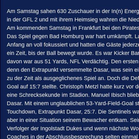
Am Samstag sahen 630 Zuschauer in der In(n) Energi
in der GFL 2 und mit ihrem Heimsieg wahren die Niede
Am kommenden Samstag in Frankfurt bei den Pirates 
Das Spiel gegen Bad Homburg war hart umkämpft. La
Anfang an voll fokussiert und hatten die Gäste jederz
ein Zeit, bis der Ball bewegt wurde. Es war Kicker Ba
davon war aus 51 Yards, NFL Verdächtig. Den ersten
denn den Extrapunkt versemmelte Dasar, was sein ei
zu der Zeit als ausgeglichenes Spiel an. Doch die Def
Goal auf 15:7 stellte. Christoph Metzl hatte kurz vor
eine Schrecksekunde im Stadion. Manuel Ibisch blieb
Dasar. Mit einem unglaublichen 53-Yard-Field-Goal ste
Touchdown, Extrapunkt Dasar, 25:7. Die Sentinels wa
aber in einer Situation seinem Bewacher entkam. Sei
Verfolger der Ingolstadt Dukes und wenn nächste Wo
Coaches in der Abschlussbesprechung selten einmal e