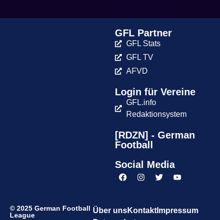
GFL Partner
GFL Stats
GFL TV
AFVD
Login für Vereine
GFL.info
Redaktionsystem
[RDZN] - German
Football
Social Media
© 2025 German Football
Über uns
Kontakt
Impressum
League