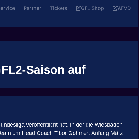
ervice
Partner
Tickets
GFL Shop
AFVD
FL2-Saison auf
desliga veröffentlicht hat, in der die Wiesbaden
das Team um Head Coach Tibor Gohmert Anfang März