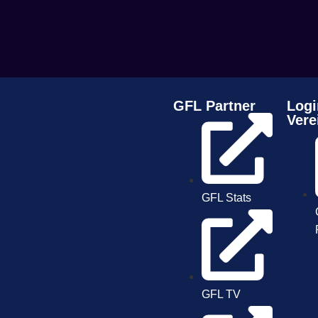
GFL Partner
Logi
Vere
GFL Stats
GFL TV