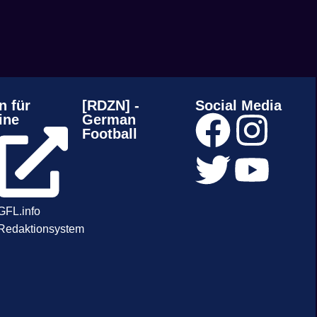
n für
[RDZN] -
Social Media
ine
German
Football
GFL.info
Redaktionsystem