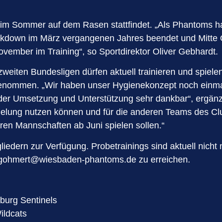
n im Sommer auf dem Rasen stattfindet. „Als Phantoms ha
okdown im März vergangenen Jahres beendet und Mitte Ok
ovember im Training“, so Sportdirektor Oliver Gebhardt.
weiten Bundesligen dürfen aktuell trainieren und spiel
genommen. „Wir haben unser Hygienekonzept noch einmal 
 der Umsetzung und Unterstützung sehr dankbar“, ergänzt
lung nutzen können und für die anderen Teams des Clubs
ren Mannschaften ab Juni spielen sollen.“
liedern zur Verfügung. Probetrainings sind aktuell nic
r.gohmert@wiesbaden-phantoms.de
zu erreichen.
burg Sentinels
ildcats