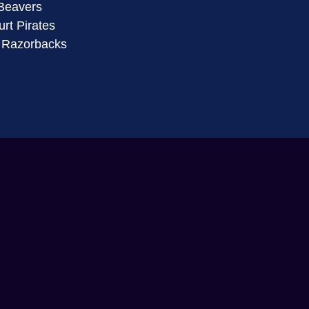
 Beavers
rt Pirates
y Razorbacks