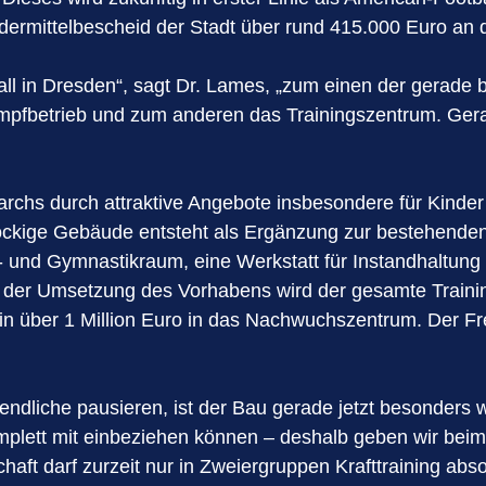
rdermittelbescheid der Stadt über rund 415.000 Euro a
ball in Dresden“, sagt Dr. Lames, „zum einen der gera
ampfbetrieb und zum anderen das Trainingszentrum. Ger
archs durch attraktive Angebote insbesondere für Kinde
töckige Gebäude entsteht als Ergänzung zur bestehenden
t- und Gymnastikraum, eine Werkstatt für Instandhaltun
der Umsetzung des Vorhabens wird der gesamte Trainin
 über 1 Million Euro in das Nachwuchszentrum. Der Frei
endliche pausieren, ist der Bau gerade jetzt besonders w
mplett mit einbeziehen können – deshalb geben wir be
aft darf zurzeit nur in Zweiergruppen Krafttraining abso