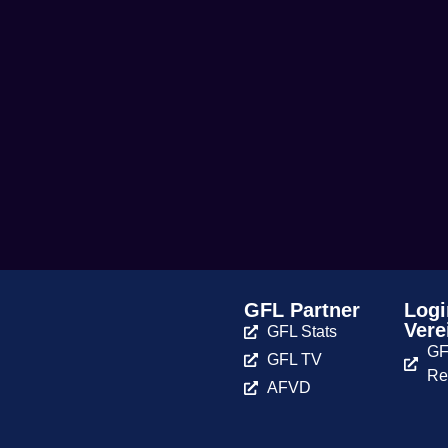
GFL Partner
Logi
Vere
GFL Stats
GF
GFL TV
Re
AFVD