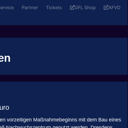
ervice
Partner
Tickets
GFL Shop
AFVD
en
uro
ten vorzeitigen Maßnahmebeginns mit dem Bau eines
tball-Nachwuchszentrum genutzt werden. Dresdens