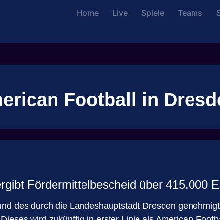
Home
Live
Spiele
Teams
S
erican Football in Dresd
rgibt Fördermittelbescheid über 415.000 E
rund des durch die Landeshauptstadt Dresden genehmig
Dieses wird zukünftig in erster Linie als American-Foo