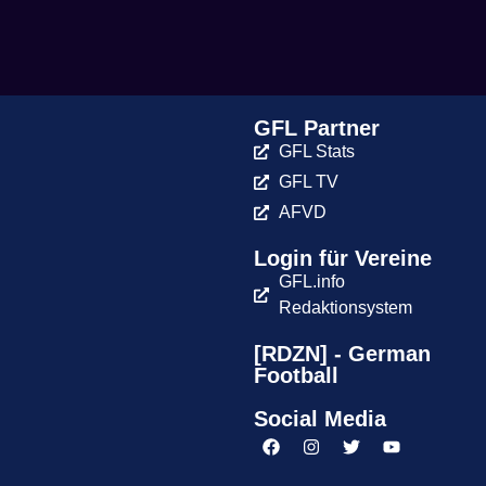
GFL Partner
GFL Stats
GFL TV
AFVD
Login für Vereine
GFL.info
Redaktionsystem
[RDZN] - German
Football
Social Media