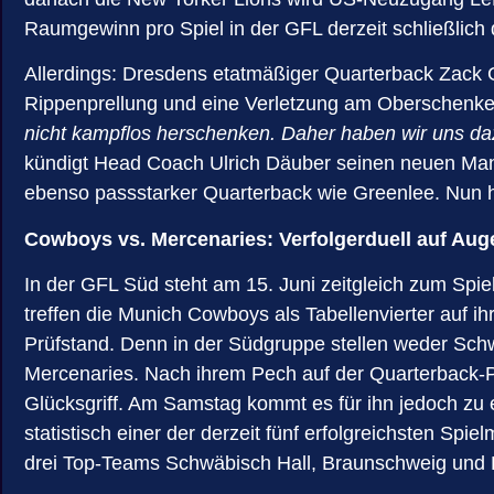
Raumgewinn pro Spiel in der GFL derzeit schließlich
Allerdings: Dresdens etatmäßiger Quarterback Zack 
Rippenprellung und eine Verletzung am Oberschenkel
nicht kampflos herschenken. Daher haben wir uns daz
kündigt Head Coach Ulrich Däuber seinen neuen Mann i
ebenso passstarker Quarterback wie Greenlee. Nun h
Cowboys vs. Mercenaries: Verfolgerduell auf Au
In der GFL Süd steht am 15. Juni zeitgleich zum Spi
treffen die Munich Cowboys als Tabellenvierter auf i
Prüfstand. Denn in der Südgruppe stellen weder Sch
Mercenaries. Nach ihrem Pech auf der Quarterback-Posi
Glücksgriff. Am Samstag kommt es für ihn jedoch zu e
statistisch einer der derzeit fünf erfolgreichsten Sp
drei Top-Teams Schwäbisch Hall, Braunschweig und F