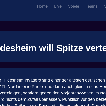
Home
Live
Spiele
Teams
S
desheim will Spitze vert
e Hildesheim Invaders sind einer der ältesten deutschen V
GFL Nord in eine Partie, und dann auch gleich in das H
 zu verteidigen, sondern gegen den Vorjahreszweiten im N
wird nichts dem Zufall überlassen. Pünktlich vor den be
kus Bailey in die Passverteidigung integriert. Das Mo