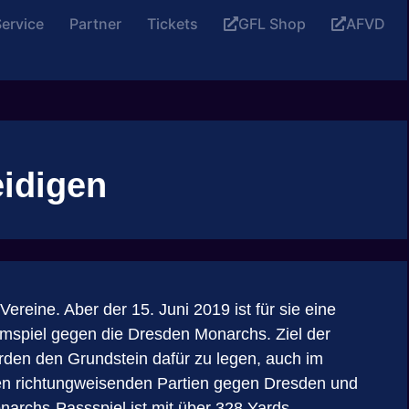
ervice
Partner
Tickets
GFL Shop
AFVD
eidigen
ereine. Aber der 15. Juni 2019 ist für sie eine
eimspiel gegen die Dresden Monarchs. Ziel der
orden den Grundstein dafür zu legen, auch im
iden richtungweisenden Partien gegen Dresden und
narchs-Passspiel ist mit über 328 Yards