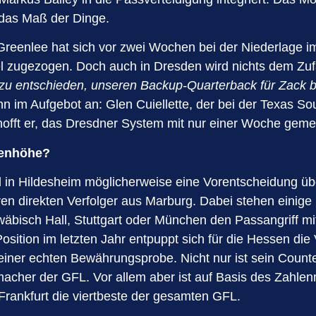
 das Maß der Dinge.
Greenlee hat sich vor zwei Wochen bei der Niederlage i
 zugezogen. Doch auch in Dresden wird nichts dem Zuf
u entschieden, unseren Backup-Quarterback für Zack ber
m Aufgebot an: Glen Cuiellette, der bei der Texas Southe
offt er, das Dresdner System mit nur einer Woche gemei
genhöhe?
el in Hildesheim möglicherweise eine Vorentscheidung ü
hren direkten Verfolger aus Marburg. Dabei stehen einig
wäbisch Hall, Stuttgart oder München den Passangriff 
tion im letzten Jahr entpuppt sich für die Hessen die V
iner echten Bewährungsprobe. Nicht nur ist sein Counte
ielmacher der GFL. Vor allem aber ist auf Basis des Zahl
rankfurt die viertbeste der gesamten GFL.