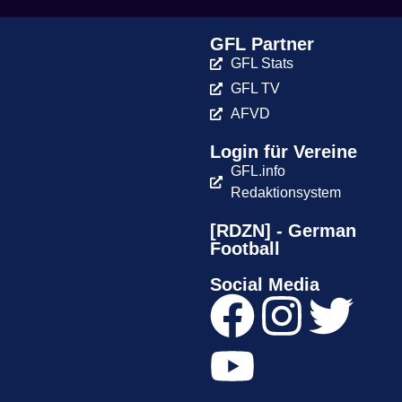
GFL Partner
GFL Stats
GFL TV
AFVD
Login für Vereine
GFL.info
Redaktionsystem
[RDZN] - German
Football
Social Media