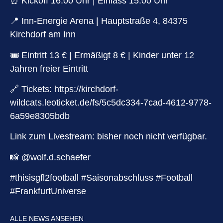
⏰ Kickoff 16:00 Uhr | Einlass 15:00 Uhr
📍 Inn-Energie Arena | Hauptstraße 4, 84375
Kirchdorf am Inn
🎟️ Eintritt 13 € | Ermäßigt 8 € | Kinder unter 12
Jahren freier Eintritt
🔗 Tickets: https://kirchdorf-
wildcats.leoticket.de/fs/5c5dc334-7cad-4612-9778-
6a59e8305bdb
Link zum Livestream: bisher noch nicht verfügbar.
📸 @wolf.d.schaefer
#thisisgfl2football #Saisonabschluss #Football
#FrankfurtUniverse
ALLE NEWS ANSEHEN