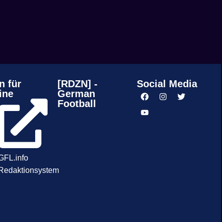
n für
[RDZN] -
Social Media
ine
German
Football
GFL.info
Redaktionsystem