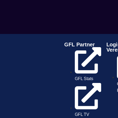
GFL Partner
Logi
Vere
GFL Stats
GFL TV