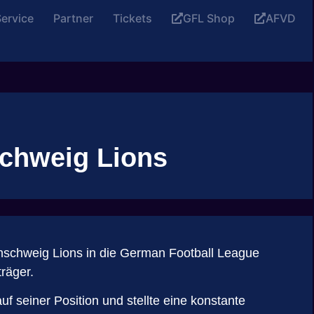
ervice
Partner
Tickets
GFL Shop
AFVD
chweig Lions
nschweig Lions in die German Football League
räger.
f seiner Position und stellte eine konstante