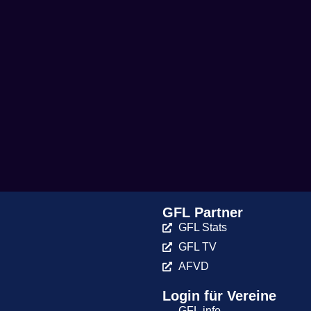
GFL Partner
GFL Stats
GFL TV
AFVD
Login für Vereine
GFL.info