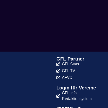
GFL Partner
GFL Stats
GFL TV
AFVD
Login für Vereine
GFL.info
Redaktionsystem