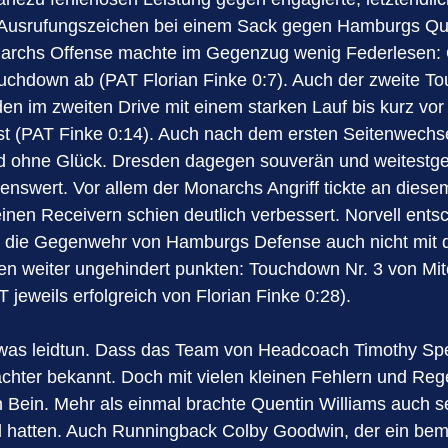
te Ausrufungszeichen bei einem Sack gegen Hamburgs Qua
narchs Offense machte im Gegenzug wenig Federlesen: Q
ouchdown ab (PAT Florian Finke 0:7). Auch der zweite 
 im zweiten Drive mit einem starken Lauf bis kurz vor
st (PAT Finke 0:14). Auch nach dem ersten Seitenwechse
d ohne Glück. Dresden dagegen souverän und weitestge
swert. Vor allem der Monarchs Angriff tickte an diese
n Receivern schien deutlich verbessert. Norvell entschie
 war die Gegenwehr von Hamburgs Defense auch nicht mit 
en weiter ungehindert punkten: Touchdown Nr. 3 von Mit
jeweils erfolgreich von Florian Finke 0:28).
as leidtun. Dass das Team von Headcoach Timothy Speck
 bekannt. Doch mit vielen kleinen Fehlern und Regelwid
n Bein. Mehr als einmal brachte Quentin Williams auch 
d hatten. Auch Runningback Colby Goodwin, der ein bem