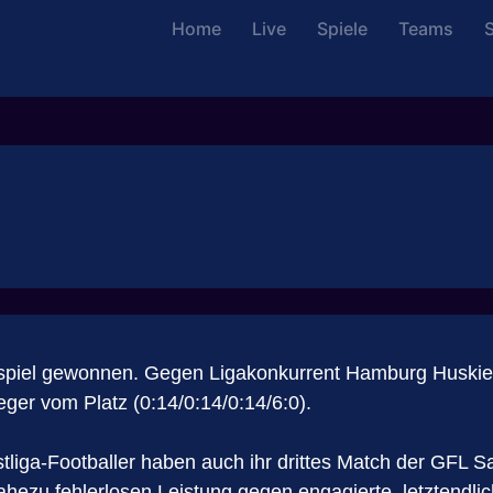
Home
Live
Spiele
Teams
S
nspiel gewonnen. Gegen Ligakonkurrent Hamburg Huskie
eger vom Platz (0:14/0:14/0:14/6:0).
rstliga-Footballer haben auch ihr drittes Match der GF
ahezu fehlerlosen Leistung gegen engagierte, letztendli