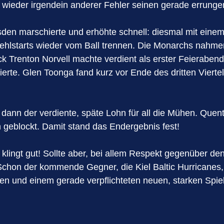
 wieder irgendein anderer Fehler seinen gerade errun
resden marschierte und erhöhte schnell: diesmal mit ei
hlstarts wieder vom Ball trennen. Die Monarchs nahmen
Trenton Norvell machte verdient als erster Feierabend 
rte. Glen Toonga fand kurz vor Ende des dritten Vierte
dann der verdiente, späte Lohn für all die Mühen. Quent
geblockt. Damit stand das Endergebnis fest!
klingt gut! Sollte aber, bei allem Respekt gegenüber d
en. Schon der kommende Gegner, die Kiel Baltic Hurrica
rauen und einem gerade verpflichteten neuen, starken 