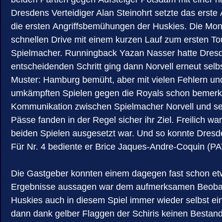
Dresdens Verteidiger Alan Steinohrt setzte das ers
die ersten Angriffsbemühungen der Huskies. Die Mo
schnellen Drive mit einem kurzen Lauf zum ersten T
Spielmacher. Runningback Yazan Nasser hatte Dresden
entscheidenden Schritt ging dann Norvell erneut selb
Muster: Hamburg bemüht, aber mit vielen Fehlern un
umkämpften Spielen gegen die Royals schon bemerken
Kommunikation zwischen Spielmacher Norvell und seine
Pässe fanden in der Regel sicher ihr Ziel. Freilich
beiden Spielen ausgesetzt war. Und so konnte Dresd
Für Nr. 4 bediente er Brice Jaques-Andre-Coquin (PAT 
Die Gastgeber konnten einem dagegen fast schon etw
Ergebnisse aussagen war dem aufmerksamen Beobachter
Huskies auch in diesem Spiel immer wieder selbst ei
dann dank gelber Flaggen der Schiris keinen Bestan