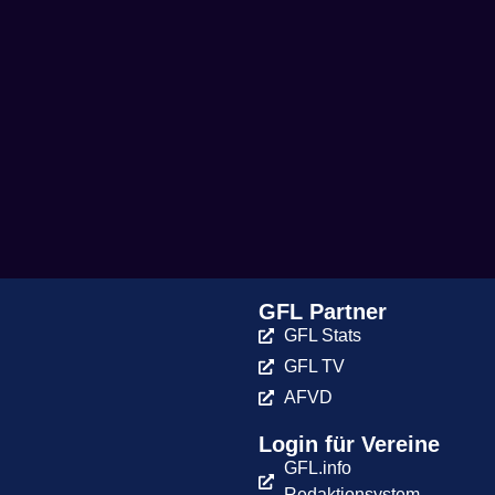
GFL Partner
GFL Stats
GFL TV
AFVD
Login für Vereine
GFL.info
Redaktionsystem