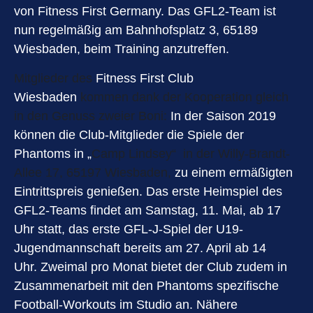
von Fitness First Germany. Das GFL2-Team ist
nun regelmäßig am Bahnhofsplatz 3, 65189
Wiesbaden, beim Training anzutreffen.
Mitglieder des
Fitness First Club
Wiesbaden
kommen dank der Kooperation gleich
in den Genuss zweier Boni:
In der Saison 2019
können die Club-Mitglieder die Spiele der
Phantoms in „
Camp Lindsey“ in der Willy-Brandt-
Allee 17, 65197 Wiesbaden,
zu einem ermäßigten
Eintrittspreis genießen. Das erste Heimspiel des
GFL2-Teams findet am Samstag, 11. Mai, ab 17
Uhr statt, das erste GFL-J-Spiel der U19-
Jugendmannschaft bereits am 27. April ab 14
Uhr. Zweimal pro Monat bietet der Club zudem in
Zusammenarbeit mit den Phantoms spezifische
Football-Workouts im Studio an. Nähere