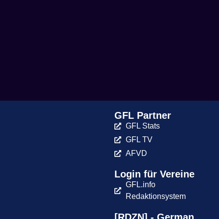
GFL Partner
GFL Stats
GFL TV
AFVD
Login für Vereine
GFL.info
Redaktionsystem
[RDZN] - German