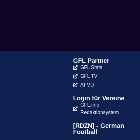
GFL Partner
GFL Stats
GFL TV
AFVD
Login für Vereine
GFL.info
Redaktionsystem
[RDZN] - German
Football