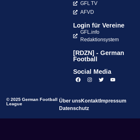
GFL TV
AFVD
Login für Vereine
GFL.info
Redaktionsystem
[RDZN] - German
Football
Social Media
© 2025 German Football
Über uns
Kontakt
Impressum
League
Datenschutz