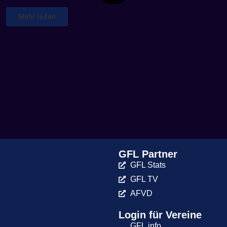
Mehr laden
GFL Partner
GFL Stats
GFL TV
AFVD
Login für Vereine
GFL.info