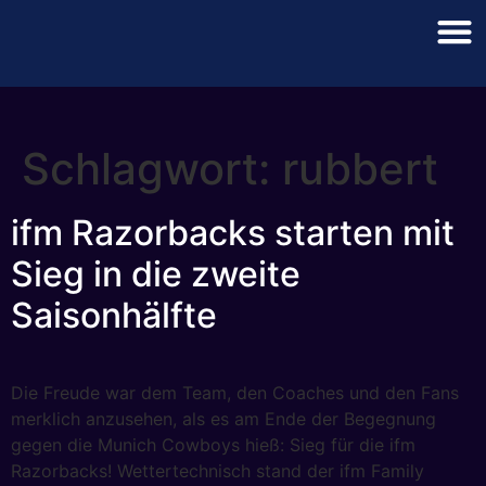
Schlagwort:
rubbert
ifm Razorbacks starten mit
Sieg in die zweite
Saisonhälfte
Die Freude war dem Team, den Coaches und den Fans
merklich anzusehen, als es am Ende der Begegnung
gegen die Munich Cowboys hieß: Sieg für die ifm
Razorbacks! Wettertechnisch stand der ifm Family