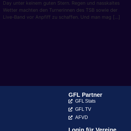
Day unter keinem guten Stern. Regen und nasskaltes
Wetter machten den Turnerinnen des TSB sowie der
Live-Band vor Anpfiff zu schaffen. Und man mag […]
GFL Partner
GFL Stats
GFL TV
AFVD
Login für Vereine