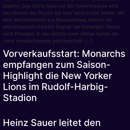
Stadion. Das letzte Spiel vor der Sommerpause wird
das Können der Royals auf eine harte Probe stellen. Mit
dem Rekordmeister aus Braunschweig kommt der
wahrscheinlich stärkste Gegner der bisherigen Saison
nach Potsdam. In den letzten zwei Jahren hatten die
Lions vergleichsweise geschwächelt. […]
Vorverkaufsstart: Monarchs
empfangen zum Saison-
Highlight die New Yorker
Lions im Rudolf-Harbig-
Stadion
Heinz Sauer leitet den