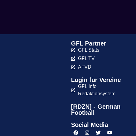
GFL Partner
GFL Stats
GFL TV
AFVD
Login für Vereine
GFL.info
Redaktionsystem
[RDZN] - German
Football
Social Media