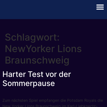
Schlagwort:
NewYorker Lions
Braunschweig
Harter Test vor der
Sommerpause
Zum nächsten Spiel empfangen die Potsdam Royals die
New Yorker Lions Braunschweig im Karl-Liebknecht-