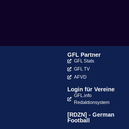
GFL Partner
GFL Stats
GFL TV
AFVD
Login für Vereine
GFL.info
Redaktionsystem
[RDZN] - German
Football