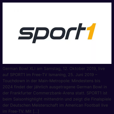
German Bowl XLI am Samstag, 12. Oktober 2019, live
auf SPORT1 im Free-TV Ismaning, 25. Juni 2019 –
Touchdown in der Main-Metropole: Mindestens bis
2024 findet der jährlich ausgetragene German Bowl in
der Frankfurter Commerzbank-Arena statt. SPORT1 ist
beim Saisonhighlight mittendrin und zeigt die Finalspiele
der Deutschen Meisterschaft im American Football live
im Free-TV. Mit […]