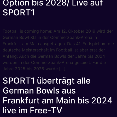
Option bis 2028/ Live auf
SPORT1
Football is coming home: Am 12. Oktober 2019 wird der
German Bowl XLI in der Commerzbank-Arena in
Frankfurt am Main ausgetragen. Das 41. Endspiel um die
deutsche Meisterschaft im Football ist aber erst der
Anfang: Auch die German Bowls der Jahre bis 2024
werden in der Commerzbank-Arena gespielt. Für die
Jahre 2025 bis 2028 wurde […]
SPORT1 überträgt alle
German Bowls aus
Frankfurt am Main bis 2024
live im Free-TV