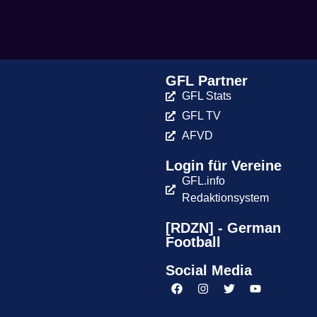
GFL Partner
GFL Stats
GFL TV
AFVD
Login für Vereine
GFL.info
Redaktionsystem
[RDZN] - German
Football
Social Media