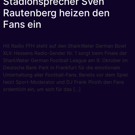
Stadionsprecher Sven
Rautenberg heizen den
Fans ein
Hit Radio FFH steht auf den SharkWater German Bowl
XLII: Hessens Radio-Sender Nr. 1 sorgt beim Finale der
SharkWater German Football League am 9. Oktober im
Deutsche Bank Park in Frankfurt für die emotionale
Unterhaltung aller Football-Fans. Bereits vor dem Spiel
heizt Sport-Moderator und DJ Frank Piroth den Fans
ordentlich ein, um sich für das […]