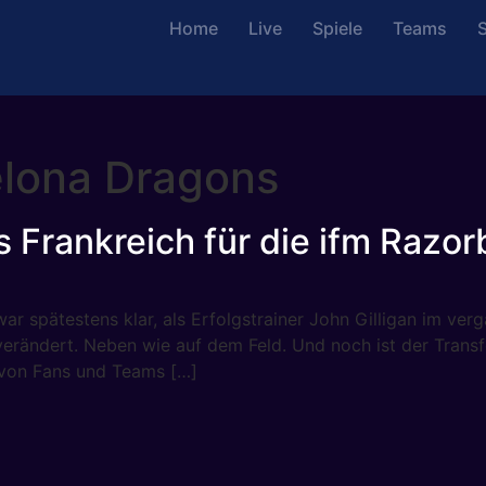
Home
Live
Spiele
Teams
S
elona Dragons
 Frankreich für die ifm Razo
 war spätestens klar, als Erfolgstrainer John Gilligan im 
verändert. Neben wie auf dem Feld. Und noch ist der Tran
von Fans und Teams […]