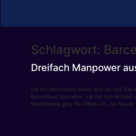
Schlagwort:
Barc
Dreifach Manpower aus
Die ifm Razorbacks stellen sich neu auf. Das
Ravensburg übernahm. Viel hat sich seitdem 
Wochenende ging die ERIMA GFL zur Freude 