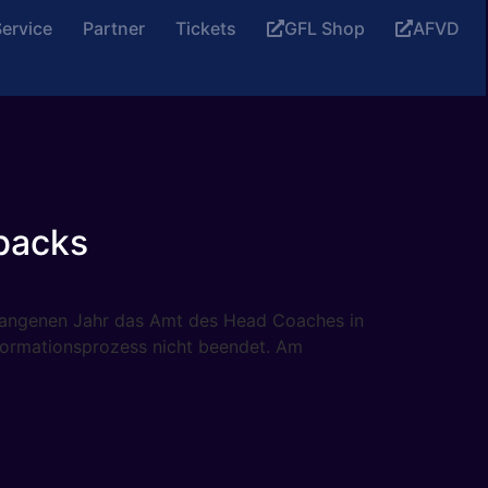
ervice
Partner
Tickets
GFL Shop
AFVD
rbacks
vergangenen Jahr das Amt des Head Coaches in
sformationsprozess nicht beendet. Am