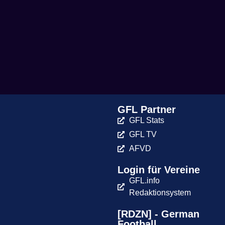
GFL Partner
GFL Stats
GFL TV
AFVD
Login für Vereine
GFL.info
Redaktionsystem
[RDZN] - German
Football