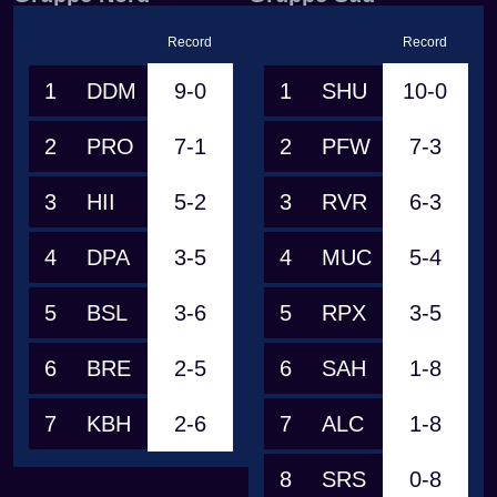
Record
Record
1
DDM
9-0
1
SHU
10-0
2
PRO
7-1
2
PFW
7-3
3
HII
5-2
3
RVR
6-3
4
DPA
3-5
4
MUC
5-4
5
BSL
3-6
5
RPX
3-5
6
BRE
2-5
6
SAH
1-8
7
KBH
2-6
7
ALC
1-8
8
SRS
0-8