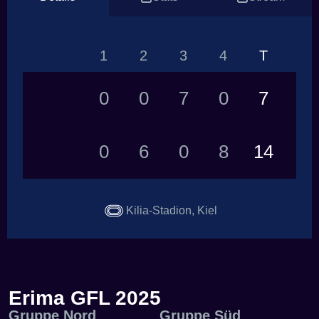
1
2
3
4
T
0
0
7
0
7
0
6
0
8
14
Kilia-Stadion, Kiel
Erima GFL 2025
Gruppe Nord
Gruppe Süd