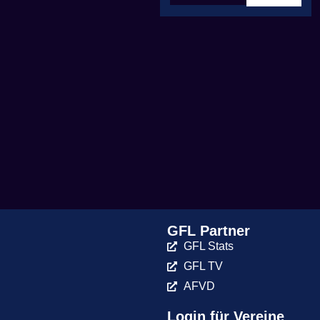
GFL Partner
GFL Stats
GFL TV
AFVD
Login für Vereine