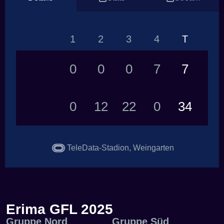
1
2
3
4
T
0
0
0
7
7
0
12
22
0
34
TeleData-Stadion, Weingarten
Erima GFL 2025
Gruppe Nord
Gruppe Süd