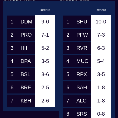
Record
Record
1
DDM
9-0
1
SHU
10-0
2
PRO
7-1
2
PFW
7-3
3
HII
5-2
3
RVR
6-3
4
DPA
3-5
4
MUC
5-4
5
BSL
3-6
5
RPX
3-5
6
BRE
2-5
6
SAH
1-8
7
KBH
2-6
7
ALC
1-8
8
SRS
0-8