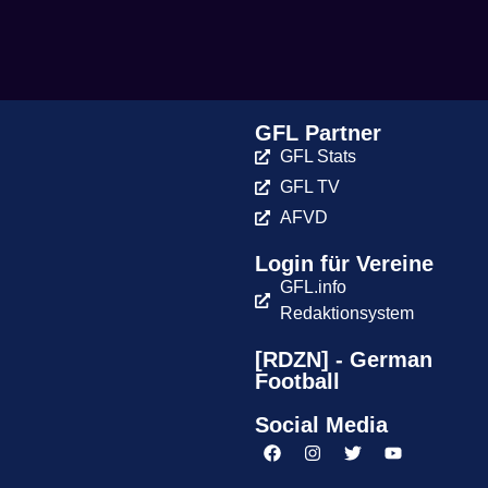
GFL Partner
GFL Stats
GFL TV
AFVD
Login für Vereine
GFL.info
Redaktionsystem
[RDZN] - German
Football
Social Media