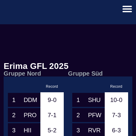
Erima GFL 2025
Gruppe Nord
Gruppe Süd
Record
Record
1
DDM
9-0
1
SHU
10-0
2
PRO
7-1
2
PFW
7-3
3
HII
5-2
3
RVR
6-3