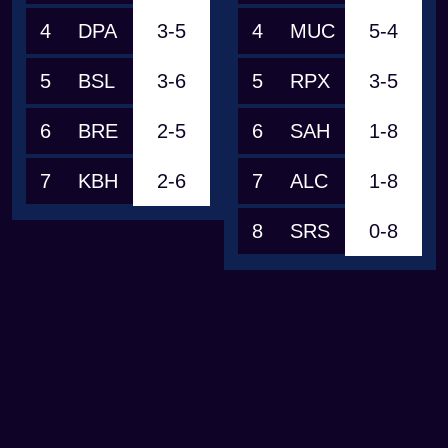
4
DPA
3-5
4
MUC
5-4
5
BSL
3-6
5
RPX
3-5
6
BRE
2-5
6
SAH
1-8
7
KBH
2-6
7
ALC
1-8
8
SRS
0-8