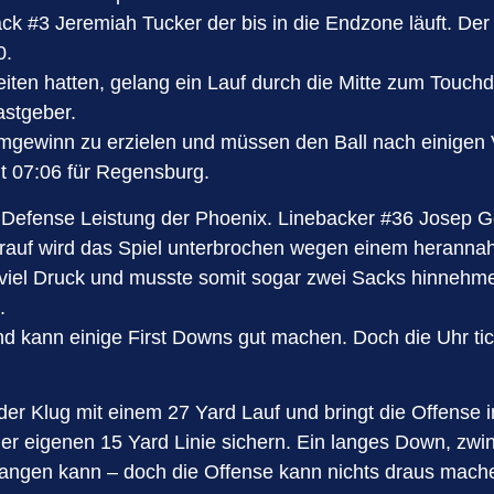
back #3 Jeremiah Tucker der bis in die Endzone läuft. D
0.
iten hatten, gelang ein Lauf durch die Mitte zum Touc
astgeber.
mgewinn zu erzielen und müssen den Ball nach einigen
it 07:06 für Regensburg.
en Defense Leistung der Phoenix. Linebacker #36 Josep Go
darauf wird das Spiel unterbrochen wegen einem heranna
viel Druck und musste somit sogar zwei Sacks hinnehmen
.
d kann einige First Downs gut machen. Doch die Uhr ti
r Klug mit einem 27 Yard Lauf und bringt die Offense in
er eigenen 15 Yard Linie sichern. Ein langes Down, zwi
fangen kann – doch die Offense kann nichts draus mache