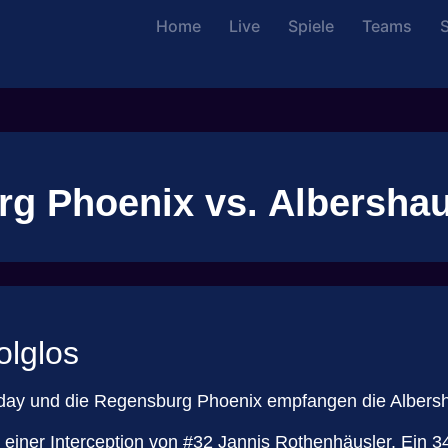
Home
Live
Spiele
Teams
S
rg Phoenix vs. Albersha
olglos
meday und die Regensburg Phoenix empfangen die Albers
it einer Interception von #32 Jannis Rothenhäusler. Ein 