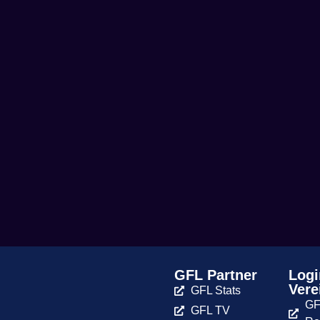
GFL Partner
Logi
Vere
GFL Stats
GF
GFL TV