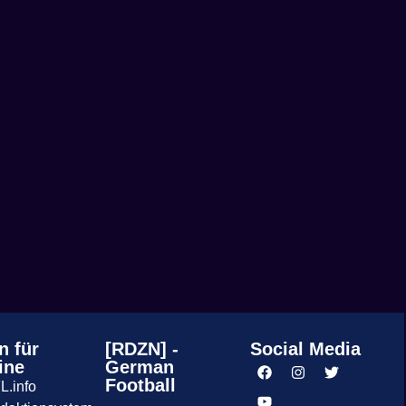
n für
[RDZN] -
Social Media
ine
German
Football
L.info