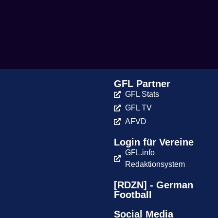
GFL Partner
GFL Stats
GFL TV
AFVD
Login für Vereine
GFL.info
Redaktionsystem
[RDZN] - German
Football
Social Media