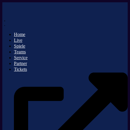
Zum
Inhalt
springen
Home
Live
Spiele
Teams
Service
Partner
Tickets