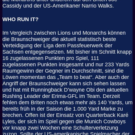
Cassidy und der US-Amerikaner Narrio Walks.
WHO RUN IT?
Im Vergleich zwischen Lions und Monarchs können
die Braunschweiger die aktuell statistisch beste
Verteidigung der Liga dem Passfeuerwerk der
Sachsen entgegensetzen. Mit bisher im Schnitt knapp
16 zugelassenen Punkten pro Spiel, 111
zugelassenen Punkten insgesamt und nur 233 Yards
Raumgewinn der Gegner im Durchschnitt, sind die
Löwen momentan das „Team to beat“. Aber auch der
Angriff der Braunschweiger kann sich sehen lassen
und hat mit Runningback D’wayne Obi den aktuellen
Rushing Leader der Erima-GFL im Team. Derzeit
fehlen dem Briten noch etwas mehr als 140 Yards, um
bereits früh in der Saison die 1.000 Yard Marke zu
brechen. Offen ist der Einsatz von Quarterback Karé
Lyles, der sich im Spiel gegen die Munich Cowboys
vor knapp zwei Wochen eine Schulterverletzung
zuzog. Sollte der US-amerikanische Spielmacher der