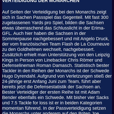
VERTEIDIGUNG DER MONARCHEN
Auf Seiten der Verteidigung bei den Monarchs zeigt
sich in Sachen Passspiel das Gegenteil. Mit fast 300
zugelassenen Yards pro Spiel, bilden die Sachsen
etwas überraschend das Schlusslicht in der Erima-
GFL. Auch hier haben die Sachsen in der
Sommerpause nachgebessert und mit Angelo Druck,
der vom französischen Team Flash de La Courneuve
zu den Goldhelmen wechselt, nachgebessert.
Zusätzlich erhielt man Unterstützung von den Leipzig
Kings in Person von Linebacker Chris Römer und
Defenselineman Roman Damasch. Statistisch bester
Tackler in den Reihen der Monarchs ist der Schwede
Hugo Dyrendahl. Aufgrund von Verletzungen stieß der
24-jährige erst Anfang Juni zum Team, führt aber
bereits jetzt die Defensestatistik der Sachsen an.
Bester Verteidiger der ersten Reihe ist mit Adam
Bender ebenfalls ein Schwede. Mit bisher vier Sacks
und 7.5 Tackle for loss ist er in beiden Kategorien
momentan führend. In der Passverteidigung setzen
die Monarchs unter anderem auf den Briten Joe