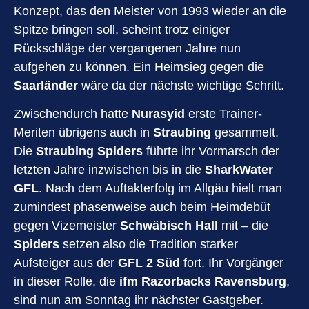
Konzept, das den Meister von 1993 wieder an die
Spitze bringen soll, scheint trotz einiger
Rückschläge der vergangenen Jahre nun
aufgehen zu können. Ein Heimsieg gegen die
Saarländer
wäre da der nächste wichtige Schritt.
Zwischendurch hatte
Nurasyid
erste Trainer-
Meriten übrigens auch in
Straubing
gesammelt.
Die
Straubing Spiders
führte ihr Vormarsch der
letzten Jahre inzwischen bis in die
SharkWater
GFL
. Nach dem Auftakterfolg im Allgäu hielt man
zumindest phasenweise auch beim Heimdebüt
gegen Vizemeister
Schwäbisch Hall
mit – die
Spiders
setzen also die Tradition starker
Aufsteiger aus der
GFL 2 Süd
fort. Ihr Vorgänger
in dieser Rolle, die
ifm Razorbacks Ravensburg
,
sind nun am Sonntag ihr nächster Gastgeber.