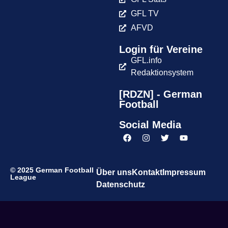
GFL TV
AFVD
Login für Vereine
GFL.info
Redaktionsystem
[RDZN] - German
Football
Social Media
© 2025 German Football
Über uns
Kontakt
Impressum
League
Datenschutz