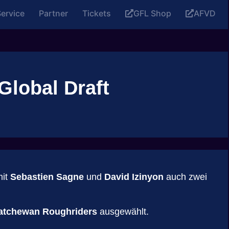
ervice
Partner
Tickets
GFL Shop
AFVD
Global Draft
mit
Sebastien Sagne
und
David Izinyon
auch zwei
atchewan Roughriders
ausgewählt.