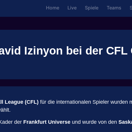
Home
Live
Spiele
Teams
S
vid Izinyon bei der CFL 
ll League (CFL)
für die internationalen Spieler wurden 
hlt.
 Kader der
Frankfurt Universe
und wurde von den
Sask