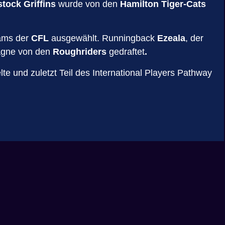
tock Griffins
wurde von den
Hamilton Tiger-Cats
ams der
CFL
ausgewählt. Runningback
Ezeala
, der
agne von den
Roughriders
gedraftet
.
lte und zuletzt Teil des International Players Pathway