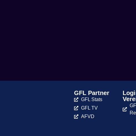
GFL Partner
Logi
Vere
GFL Stats
GF
GFL TV
Re
AFVD