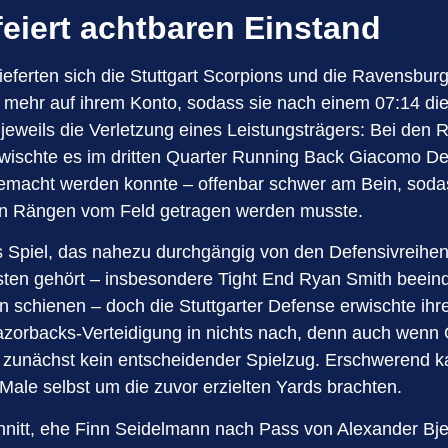
eiert achtbaren Einstand
lieferten sich die Stuttgart Scorpions und die Ravensb
 mehr auf ihrem Konto, sodass sie nach einem 07:14 d
 jeweils die Verletzung eines Leistungsträgers: Bei de
rwischte es im dritten Quarter Running Back Giacomo De 
gemacht werden konnte – offenbar schwer am Bein, soda
den Rängen vom Feld getragen werden musste.
 Spiel, das nahezu durchgängig von den Defensivreihe
sten gehört – insbesondere Tight End Ryan Smith beeindr
 schienen – doch die Stuttgarter Defense erwischte ihr
azorbacks-Verteidigung in nichts nach, denn auch wenn
m zunächst kein entscheidender Spielzug. Erschwerend k
 Male selbst um die zuvor erzielten Yards brachten.
chnitt, ehe Finn Seidelmann nach Pass von Alexander Bje