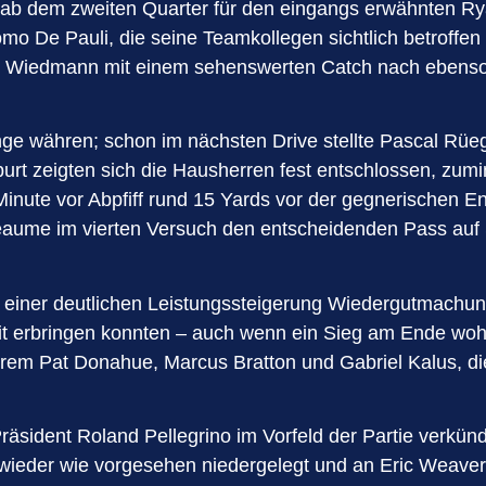
 ab dem zweiten Quarter für den eingangs erwähnten Ryan
mo De Pauli, die seine Teamkollegen sichtlich betroffen 
 Nico Wiedmann mit einem sehenswerten Catch nach eb
nge währen; schon im nächsten Drive stellte Pascal Rüeg
rt zeigten sich die Hausherren fest entschlossen, zumi
 Minute vor Abpfiff rund 15 Yards vor der gegnerischen 
ume im vierten Versuch den entscheidenden Pass auf S
nk einer deutlichen Leistungssteigerung Wiedergutmachung
it erbringen konnten – auch wenn ein Sieg am Ende woh
em Pat Donahue, Marcus Bratton und Gabriel Kalus, die a
äsident Roland Pellegrino im Vorfeld der Partie verkünd
er wie vorgesehen niedergelegt und an Eric Weaver, b