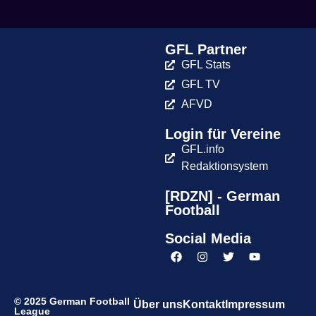
GFL Partner
GFL Stats
GFL TV
AFVD
Login für Vereine
GFL.info
Redaktionsystem
[RDZN] - German
Football
Social Media
© 2025 German Football
Über uns
Kontakt
Impressum
League