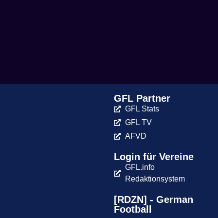
GFL Partner
GFL Stats
GFL TV
AFVD
Login für Vereine
GFL.info
Redaktionsystem
[RDZN] - German
Football