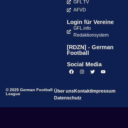
GFL TV
AFVD
Login für Vereine
GFL.info
Redaktionsystem
[RDZN] - German
Football
Social Media
© 2025 German Football
Über uns
Kontakt
Impressum
League
Datenschutz